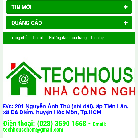
TIN MỚI
QUẢNG CÁO
Trang chủ
Tin tức
Hướng dẫn mua hàng
Liên hệ
Đ/c:
201 Nguyễn Ảnh Thủ (nối dài), ấp Tiền Lân,
xã Bà Điểm, huyện Hóc Môn, Tp.HCM
Điện thoại: (028) 3590 1568 -
Email:
techhousehcm@gmail.com