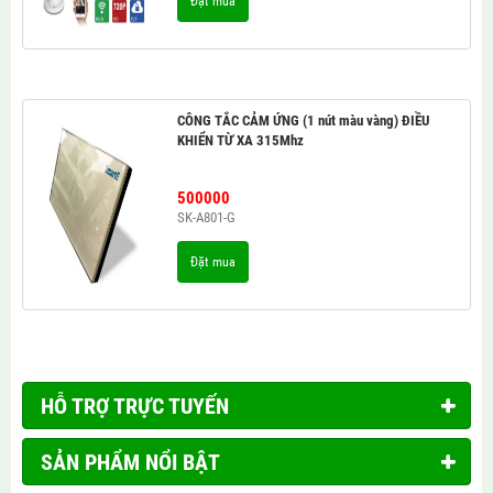
Đặt mua
CÔNG TẮC CẢM ỨNG (1 nút màu vàng) ĐIỀU
KHIỂN TỪ XA 315Mhz
500000
SK-A801-G
Đặt mua
HỖ TRỢ TRỰC TUYẾN
SẢN PHẨM NỔI BẬT