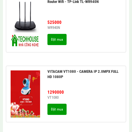
Router Wifi - TP-Link TL-WR940N
525000
WR940N
Đặt mua
VITACAM VT1080 - CAMERA IP 2.0MPX FULL
HD 1080P
1290000
VT1080
Đặt mua