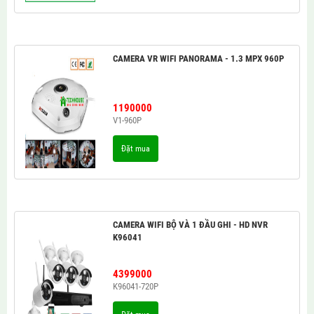
CAMERA VR WIFI PANORAMA - 1.3 MPX 960P
1190000
V1-960P
Đặt mua
CAMERA WIFI BỘ VÀ 1 ĐẦU GHI - HD NVR
K96041
4399000
K96041-720P