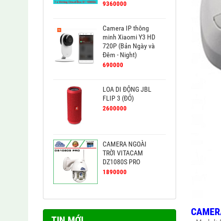
9360000
Camera IP thông
minh Xiaomi Y3 HD
720P (Bản Ngày và
Đêm - Night)
690000
LOA DI ĐỘNG JBL
FLIP 3 (ĐỎ)
2600000
CAMERA NGOÀI
TRỜI VITACAM
DZ1080S PRO
1890000
CAMERA
TIN MỚI