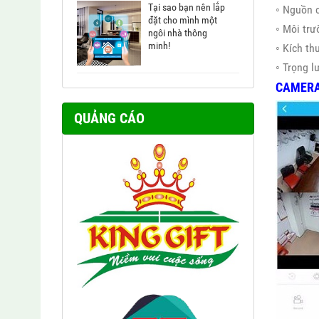
Tại sao bạn nên lắp
◦ Nguồn 
đặt cho mình một
◦ Môi trư
ngôi nhà thông
minh!
◦ Kích t
◦ Trọng 
CAMERA
QUẢNG CÁO