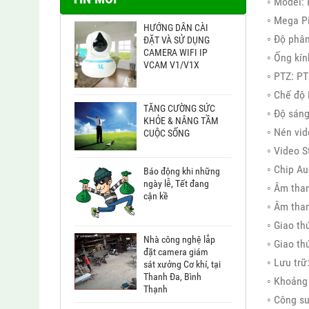
◦ Model:
◦ Mega P
HƯỚNG DẪN CÀI
◦ Độ phân
ĐẶT VÀ SỬ DỤNG
CAMERA WIFI IP
◦ Ống kín
VCAM V1/V1X
◦ PTZ: PT
◦ Chế độ 
TĂNG CƯỜNG SỨC
◦ Độ sáng
KHỎE & NÂNG TẦM
◦ Nén vid
CUỘC SỐNG
◦ Video S
◦ Chip A
Báo động khi những
ngày lễ, Tết đang
◦ Âm than
cận kề
◦ Âm tha
◦ Giao th
Nhà công nghệ lắp
◦ Giao th
đặt camera giám
◦ Lưu trữ
sát xưởng Cơ khí, tại
Thanh Đa, Bình
◦ Khoảng
Thạnh
◦ Công su