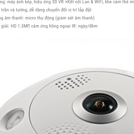
g: máy ảnh kép, hiệu ứng 3D VR +Kết nối Lan & WiFi, khe cắm thẻ mi
 trần và tường, dễ dàng chuyển đổi vị trí lắp đặt
ng âm thanh: micro thụ động (giám sát âm thanh)
 giải: HD 1.3MP, cảm ứng hồng ngoại IR: ngày/đêm