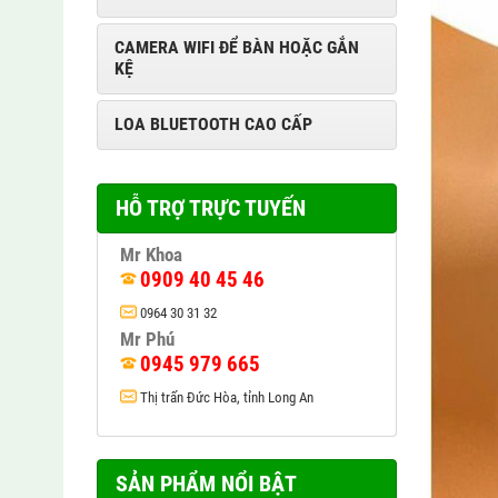
CAMERA WIFI ĐỂ BÀN HOẶC GẮN
KỆ
LOA BLUETOOTH CAO CẤP
HỖ TRỢ TRỰC TUYẾN
Mr Khoa
0909 40 45 46
0964 30 31 32
Mr Phú
0945 979 665
Thị trấn Đức Hòa, tỉnh Long An
SẢN PHẨM NỔI BẬT