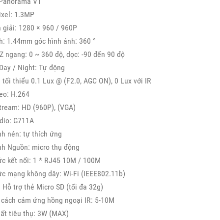
 Panorama V1
ixel: 1.3MP
 giải: 1280 × 960 / 960P
h: 1.44mm góc hình ảnh: 360 °
Z ngang: 0 ~ 360 độ, dọc: -90 đến 90 độ
Day / Night: Tự động
 tối thiểu 0.1 Lux @ (F2.0, AGC ON), 0 Lux với IR
eo: H.264
tream: HD (960P), (VGA)
udio: G711A
h nén: tự thích ứng
nh Nguồn: micro thụ động
ức kết nối: 1 * RJ45 10M / 100M
ức mạng không dây: Wi-Fi (IEEE802.11b)
: Hỗ trợ thẻ Micro SD (tối đa 32g)
 cách cảm ứng hồng ngoại IR: 5-10M
ất tiêu thụ: 3W (MAX)