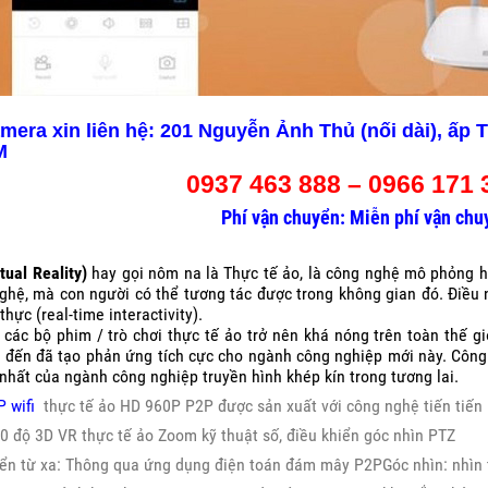
mera xin liên hệ: 201 Nguyễn Ảnh Thủ (nối dài), ấp 
M
0937 463 888 – 0966 171
Phí vận chuyển: Miễn phí vận chu
tual Reality)
hay gọi nôm na là Thực tế ảo, là công nghệ mô phỏng hệ
ghệ, mà con người có thể tương tác được trong không gian đó. Điều n
thực (real-time interactivity).
 các bộ phim / trò chơi thực tế ảo trở nên khá nóng trên toàn thế g
t đến đã tạo phản ứng tích cực cho ngành công nghiệp mới này. Công
nhất của ngành công nghiệp truyền hình khép kín trong tương lai.
P wifi
thực tế ảo HD 960P P2P được sản xuất với công nghệ tiến tiến 
 độ 3D VR thực tế ảo Zoom kỹ thuật số, điều khiển góc nhìn PTZ
iển từ xa: Thông qua ứng dụng điện toán đám mây P2PGóc nhìn: nhìn