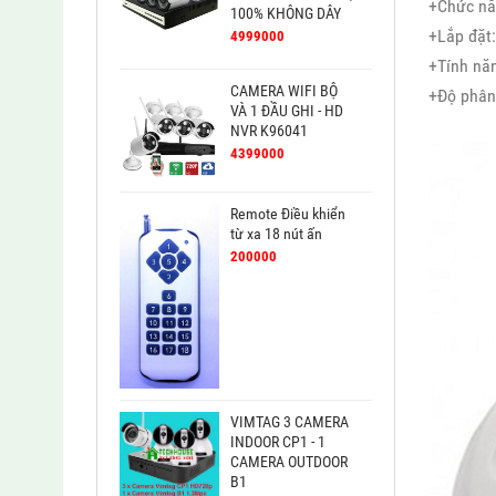
+Chức năn
100% KHÔNG DÂY
+Lắp đặt:
4999000
+Tính nă
CAMERA WIFI BỘ
+Độ phân
VÀ 1 ĐẦU GHI - HD
NVR K96041
4399000
Remote Điều khiển
từ xa 18 nút ấn
200000
VIMTAG 3 CAMERA
INDOOR CP1 - 1
CAMERA OUTDOOR
B1