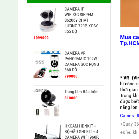
CAMERA IP
WIFI/3G SIEPEM
S6206Y CHẤT
LƯỢNG 720P, XOAY
355 ĐỘ
Mua ca
1099000
Tp.HC
CAMERA VR
PANORAMIC 102W -
CAMERA GÓC RỘNG
360 ĐỘ
790000
* VR (Vir
bị công n
thời gian 
Trung tâm Báo trộm
Trong khi
810000
được biế
năng lớn 
Camera I
+Quay 360
HKCAM HDNKIT +
BỘ ĐẦU GHI KIT + 4
+Điều kh
CAMERA WIFI 960P,