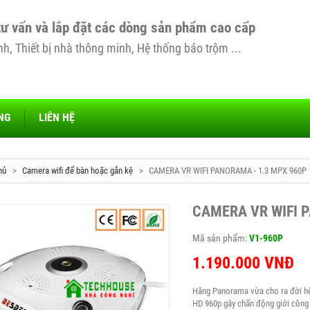
tư vấn và lắp đặt các dòng sản phẩm cao cấp
, Thiết bị nhà thông minh, Hệ thống báo trộm ...
NG
LIÊN HỆ
hủ
>
Camera wifi để bàn hoặc gắn kệ
>
CAMERA VR WIFI PANORAMA - 1.3 MPX 960P
CAMERA VR WIFI 
Mã sản phẩm:
V1-960P
1.190.000
VNĐ
Hãng Panorama vừa cho ra đời hệ
HD 960p gây chấn động giới công 