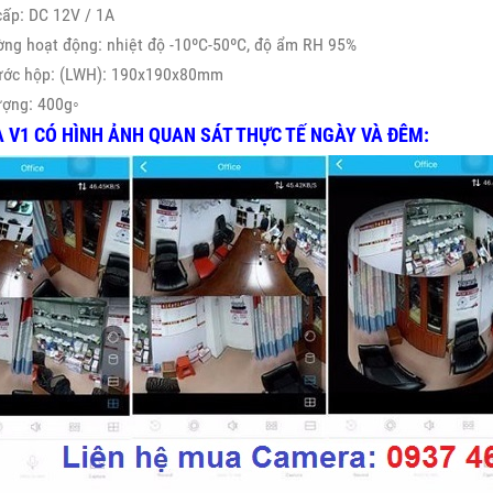
cấp: DC 12V / 1A
ờng hoạt động: nhiệt độ -10ºC-50ºC, độ ẩm RH 95%
hước hộp: (LWH): 190x190x80mm
lượng: 400g◦
 V1 CÓ HÌNH ẢNH QUAN SÁT THỰC TẾ NGÀY VÀ ĐÊM: