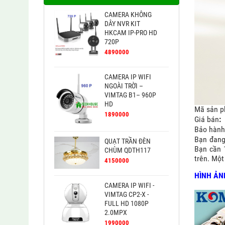
CAMERA KHÔNG
DÂY NVR KIT
HKCAM IP-PRO HD
720P
4890000
CAMERA IP WIFI
NGOÀI TRỜI –
VIMTAG B1– 960P
HD
Mã sản 
1890000
Giá bán
:
Bảo hành
Bạn đang
QUẠT TRẦN ĐÈN
Bạn cần 
CHÙM QDTH117
trên. Mộ
4150000
HÌNH ẢN
Mặt tr
CAMERA IP WIFI -
VIMTAG CP2-X -
FULL HD 1080P
2.0MPX
1990000