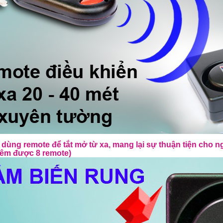
dùng remote để tắt mở từ xa, mang lại sự thuận tiện cho
hêm được 8 remote)