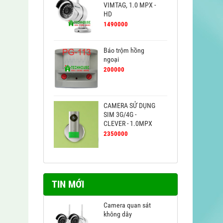
VIMTAG, 1.0 MPX -
HD
1490000
Báo trộm hồng
ngoại
200000
CAMERA SỬ DỤNG
SIM 3G/4G -
CLEVER - 1.0MPX
2350000
TIN MỚI
Camera quan sát
không dây