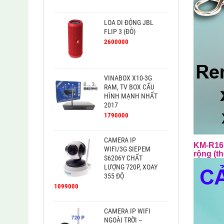
LOA DI ĐỘNG JBL
FLIP 3 (ĐỎ)
2600000
VINABOX X10-3G
RAM, TV BOX CẤU
HÌNH MẠNH NHẤT
2017
1790000
CAMERA IP
KM-R16 
WIFI/3G SIEPEM
rộng (t
S6206Y CHẤT
LƯỢNG 720P, XOAY
355 ĐỘ
1099000
CAMERA IP WIFI
NGOÀI TRỜI –