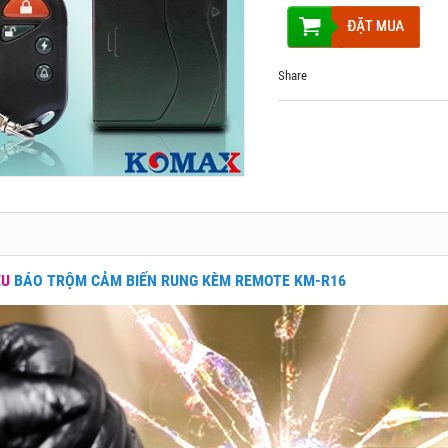
Share
ỆU
BÁO TRỘM CẢM BIẾN RUNG KÈM REMOTE KM-R16