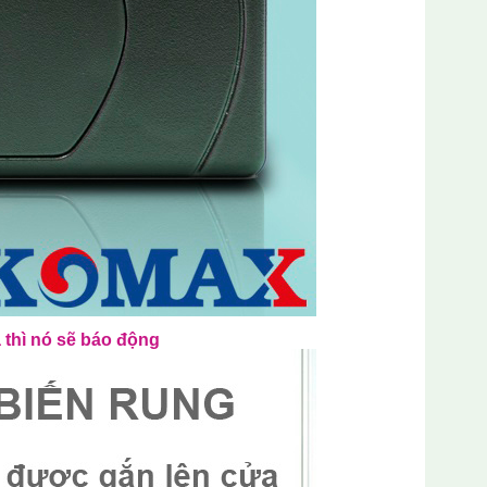
 thì nó sẽ báo động