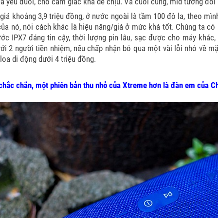
á yếu đuối, cho cảm giác khá dễ chịu. Và cuối cùng, mid tương đối 
giá khoảng 3,9 triệu đồng, ở nước ngoài là tầm 100 đô la, theo mìn
của nó, nói cách khác là hiệu năng/giá ở mức khá tốt. Chúng ta có 
ớc IPX7 đáng tin cậy, thời lượng pin lâu, sạc được cho máy khác
với 2 người tiền nhiệm, nếu chấp nhận bỏ qua một vài lỗi nhỏ về mặ
loa di động dưới 4 triệu đồng.
 chắc chắn, một phiên bản thu nhỏ của Xtreme hơn là đàn em của C