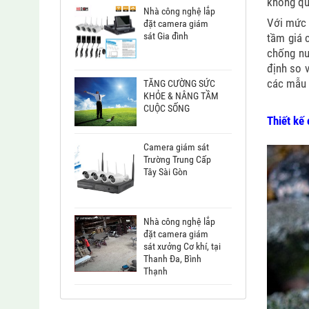
không qu
Nhà công nghệ lắp
Với mức 
đặt camera giám
sát Gia đình
tầm giá 
chống nư
định so 
các mẫu 
TĂNG CƯỜNG SỨC
KHỎE & NÂNG TẦM
CUỘC SỐNG
Thiết kế
Camera giám sát
Trường Trung Cấp
Tây Sài Gòn
Nhà công nghệ lắp
đặt camera giám
sát xưởng Cơ khí, tại
Thanh Đa, Bình
Thạnh