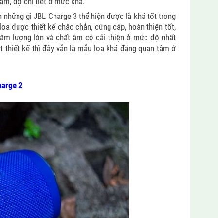
ấm, độ chi tiết ở mức khá.
h những gì JBL Charge 3 thể hiện được là khá tốt trong
loa được thiết kế chắc chắn, cứng cáp, hoàn thiện tốt,
, âm lượng lớn và chất âm có cải thiện ở mức độ nhất
t thiết kế thì đây vẫn là mẫu loa khá đáng quan tâm ở
harge 2