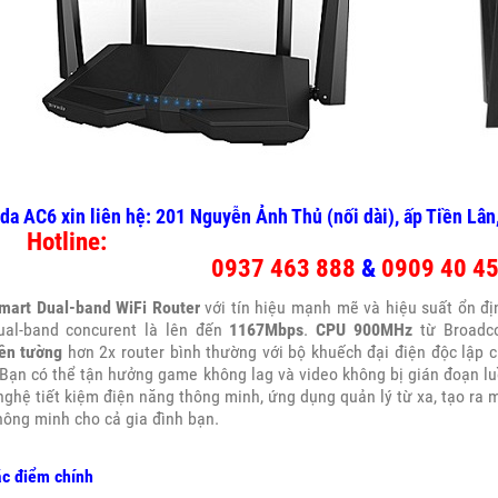
a AC6 xin liên hệ: 201 Nguyễn Ảnh Thủ (nối dài), ấp Tiền Lâ
Hotline:
0937 463 888
&
0909 40 4
mart Dual-band WiFi Router
với tín hiệu mạnh mẽ và hiệu suất ổn đị
ual-band concurent là lên đến
1167Mbps
.
CPU 900MHz
từ Broadco
ên tường
hơn 2x router bình thường với bộ khuếch đại điện độc lập 
 Bạn có thể tận hưởng game không lag và video không bị gián đoạn lu
nghệ tiết kiệm điện năng thông minh, ứng dụng quản lý từ xa, tạo ra 
hông minh cho cả gia đình bạn.
c điểm chính