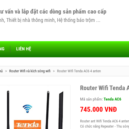
tư vấn và lắp đặt các dòng sản phẩm cao cấp
, Thiết bị nhà thông minh, Hệ thống báo trộm ...
NG
LIÊN HỆ
hủ
>
Router Wifi và kích sóng wifi
>
Router Wifi Tenda AC6 4 anten
Router Wifi Tenda 
Mã sản phẩm:
Tenda AC6
745.000
VNĐ
Router ant Wifi Tenda AC6 4 ante
Có chức năng Repeater - Thu sóng