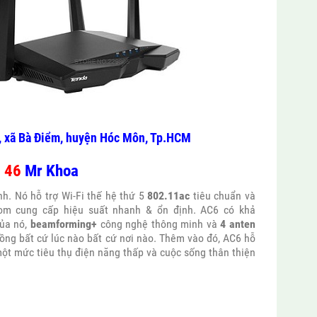
n, xã Bà Điểm, huyện Hóc Môn, Tp.HCM
5 46
Mr Khoa
nh. Nó hỗ trợ Wi-Fi thế hệ thứ 5
802.11ac
tiêu chuẩn và
m cung cấp hiệu suất nhanh & ổn định. AC6 có khả
của nó,
beamforming+
công nghệ thông minh và
4 anten
ồng bất cứ lúc nào bất cứ nơi nào. Thêm vào đó, AC6 hỗ
một mức tiêu thụ điện năng thấp và cuộc sống thân thiện