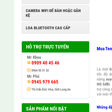
CAMERA WIFI ĐỂ BÀN HOẶC GẮN
KỆ
LOA BLUETOOTH CAO CẤP
HỖ TRỢ TRỰC TUYẾN
Mua Tend
Mr Khoa
0909 40 45 46
Là một
S
0964 30 31 32
tốc độ d
Mr Phú
năng
xuy
0945 979 665
HG 5dBi
.
trợ công 
Thị trấn Đức Hòa, tỉnh Long An
với môi t
Những đặ
SẢN PHẨM NỔI BẬT