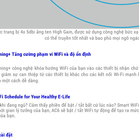
 trang bị 4x 5dbi ăng ten High Gain, được sử dụng công nghệ bức xạ 
có thể truyền tốt nhất và bao phủ mọi ngõ ngá
ing+ Tăng cường phạm vi WiFi và độ ổn định
ing+ công nghệ khóa hướng WiFi của bạn vào các thiết bị nhận chứ 
 giảm sự can thiệp từ các thiết bị khác cho các kết nối Wi-Fi mạnh
o một cách dễ dàng.
i Schedule for Your Healthy E-Life
khi đang ngủ? Cảm thấy phiền để bật / tắt bất cứ lúc nào? Smart WiFi
ời gian lý tưởng của bạn, AC6 sẽ bật / tắt WiFi tự động để tạo ra mứ
của bạn.
ài đặt