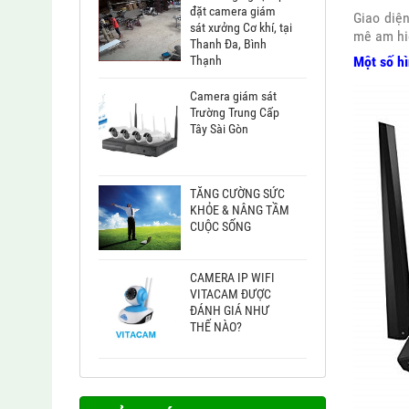
đặt camera giám
Giao diện
sát xưởng Cơ khí, tại
mê am hiể
Thanh Đa, Bình
Thạnh
Một số h
Camera giám sát
Trường Trung Cấp
Tây Sài Gòn
TĂNG CƯỜNG SỨC
KHỎE & NÂNG TẦM
CUỘC SỐNG
CAMERA IP WIFI
VITACAM ĐƯỢC
ĐÁNH GIÁ NHƯ
THẾ NÀO?