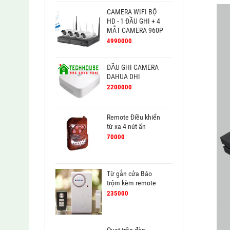
CAMERA WIFI BỘ
HD - 1 ĐẦU GHI + 4
MẮT CAMERA 960P
4990000
ĐẦU GHI CAMERA
DAHUA DHI
2200000
Remote Điều khiển
từ xa 4 nút ấn
70000
Từ gắn cửa Báo
trộm kèm remote
235000
Quạt trần đèn