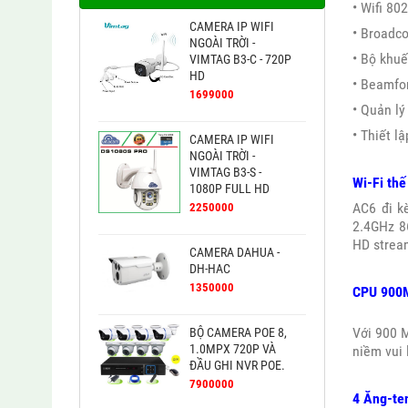
• Wifi 8
CAMERA IP WIFI
• Broadco
NGOÀI TRỜI -
• Bộ khuế
VIMTAG B3-C - 720P
HD
• Beamfor
1699000
• Quản lý
• Thiết l
CAMERA IP WIFI
NGOÀI TRỜI -
VIMTAG B3-S -
Wi-Fi thế
1080P FULL HD
AC6 đi k
2250000
2.4GHz 86
HD stream
CAMERA DAHUA -
DH-HAC
1350000
CPU 900M
Với 900 M
BỘ CAMERA POE 8,
1.0MPX 720P VÀ
niềm vui 
ĐẦU GHI NVR POE.
7900000
4 Ăng-te