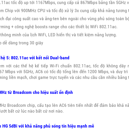
02.11ac tốc độ up tới 1167Mbps, cung cấp cả 867Mbps băng tần 5GHz 
m Chip với 900MHz CPU và tốc độ xử lý 3x cung cấp khả năng tương th
ch đại công suất cao và ăng-ten bên ngoài cho vùng phủ sóng toàn b
ming + công nghệ boosts range cho các thiết bị WiFi 802.11ac.
 thông minh của lịch WiFi, LED hiển thị và tiết kiệm năng lượng.
ập dễ dàng trong 30 giây
 hệ 5: 802.11ac với kết nối Dual-band
èm với các thế hệ kế tiếp Wi-Fi chuẩn 802.11ac, tốc độ không dây
7 Mbps với 5GHz, AC6 có tốc độ tổng lên đến 1200 Mbps, và duy trì 
ing liền mạch, chơi game trực tuyến và các nhu cầu cần nhiều băng 
Hz từ Broadcom cho hiệu suất ổn định
Hz Broadcom chip, cấu tạo lên AC6 tiên tiến nhất để đảm bảo khả nă
lướt bất cứ lúc nào bất cứ nơi nào.
n HG 5dBi với khả năng phủ sóng tín hiệu mạnh mẽ