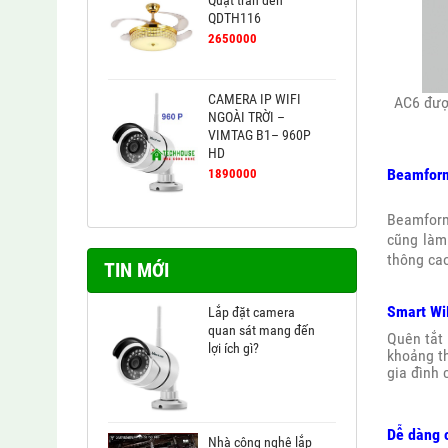
QDTH116
2650000
CAMERA IP WIFI
AC6 được
NGOÀI TRỜI –
VIMTAG B1– 960P
HD
Beamform
1890000
Beamform
cũng làm
thông ca
TIN MỚI
Smart WiF
Lắp đặt camera
quan sát mang đến
Quên tắt 
lợi ích gì?
khoảng th
gia đình 
Dễ dàng c
Nhà công nghệ lắp