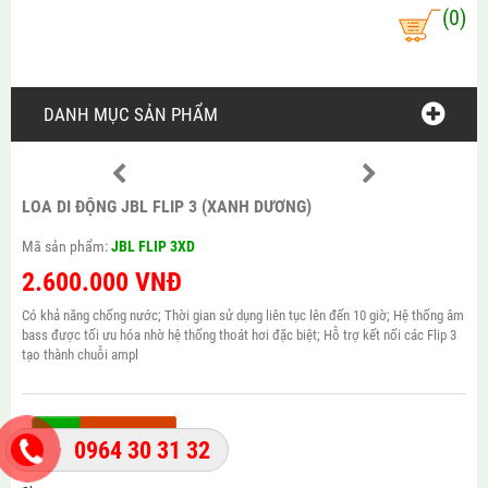
(0)
DANH MỤC SẢN PHẨM
LOA DI ĐỘNG JBL FLIP 3 (XANH DƯƠNG)
Mã sản phẩm:
JBL FLIP 3XD
2.600.000
VNĐ
Có khả năng chống nước; Thời gian sử dụng liên tục lên đến 10 giờ; Hệ thống âm
bass được tối ưu hóa nhờ hệ thống thoát hơi đặc biệt; Hỗ trợ kết nối các Flip 3
tạo thành chuỗi ampl
0964 30 31 32