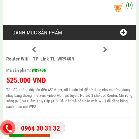
(0)
DANH MỤC SẢN PHẨM
Router Wifi - TP-Link TL-WR940N
Mã sản phẩm:
WR940N
525.000
VNĐ
Tốc độ không dây lên đến 450Mbps, rất thuận lợi để sử dụng cho các ứng dụng
nhạy băng thông như xem video HD trực tuyến; Hỗ trợ 3 chế độ: Router, Mở rộng
sóng (RE) và Điểm Truy Cập (AP); Cài đặt mã hóa bảo mật Wi-Fi dễ dàng bằng
cách nhấn nút WPS
0964 30 31 32