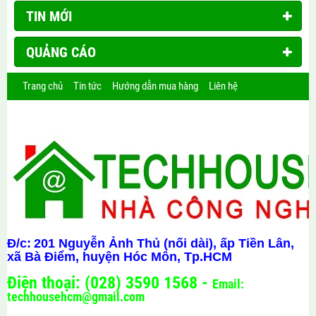
TIN MỚI
QUẢNG CÁO
Trang chủ
Tin tức
Hướng dẫn mua hàng
Liên hệ
Đ/c:
201 Nguyễn Ảnh Thủ (nối dài), ấp Tiền Lân,
xã Bà Điểm, huyện Hóc Môn, Tp.HCM
Điện thoại: (028) 3590 1568 -
Email:
techhousehcm@gmail.com