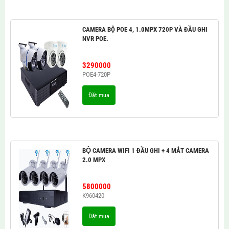
CAMERA BỘ POE 4, 1.0MPX 720P VÀ ĐẦU GHI
NVR POE.
3290000
POE4-720P
Đặt mua
BỘ CAMERA WIFI 1 ĐẦU GHI + 4 MẮT CAMERA
2.0 MPX
5800000
K960420
Đặt mua