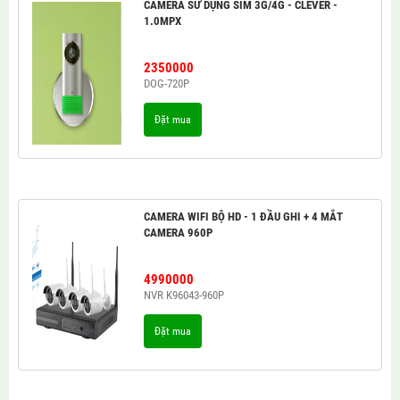
CAMERA SỬ DỤNG SIM 3G/4G - CLEVER -
1.0MPX
2350000
DOG-720P
Đặt mua
CAMERA WIFI BỘ HD - 1 ĐẦU GHI + 4 MẮT
CAMERA 960P
4990000
NVR K96043-960P
Đặt mua