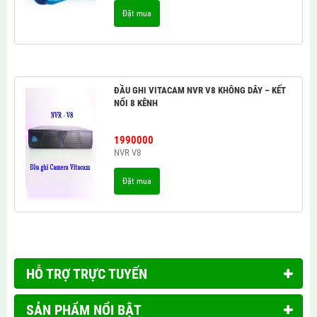
Đặt mua
ĐẦU GHI VITACAM NVR V8 KHÔNG DÂY – KẾT
NỐI 8 KÊNH
1990000
NVR V8
Đặt mua
HỖ TRỢ TRỰC TUYẾN
SẢN PHẨM NỔI BẬT