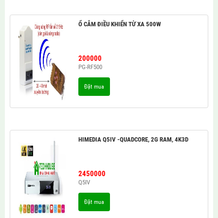
Ổ CẮM ĐIỀU KHIỂN TỪ XA 500W
200000
PG-RF500
Đặt mua
HIMEDIA Q5IV -QUADCORE, 2G RAM, 4K3D
2450000
Q5IV
Đặt mua