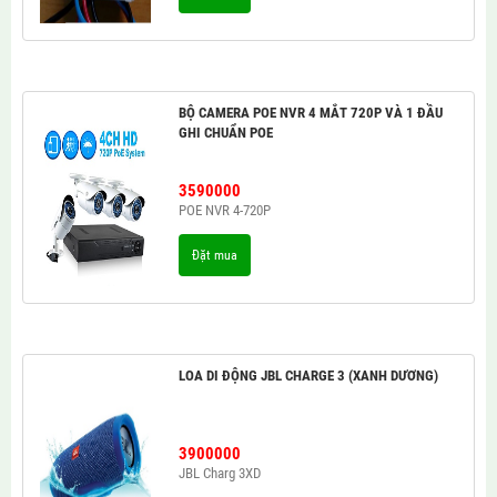
BỘ CAMERA POE NVR 4 MẮT 720P VÀ 1 ĐẦU
GHI CHUẨN POE
3590000
POE NVR 4-720P
Đặt mua
LOA DI ĐỘNG JBL CHARGE 3 (XANH DƯƠNG)
3900000
JBL Charg 3XD