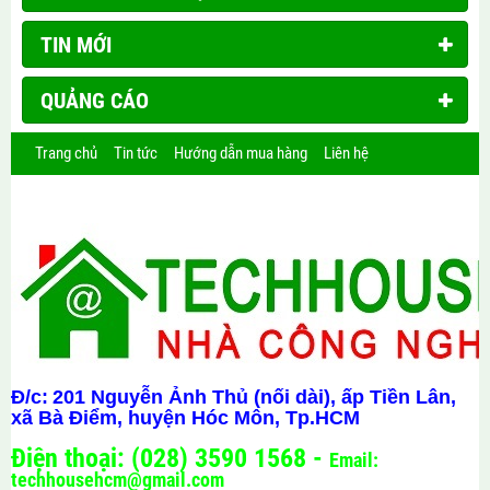
TIN MỚI
QUẢNG CÁO
Trang chủ
Tin tức
Hướng dẫn mua hàng
Liên hệ
Đ/c:
201 Nguyễn Ảnh Thủ (nối dài), ấp Tiền Lân,
xã Bà Điểm, huyện Hóc Môn, Tp.HCM
Điện thoại: (028) 3590 1568 -
Email:
techhousehcm@gmail.com