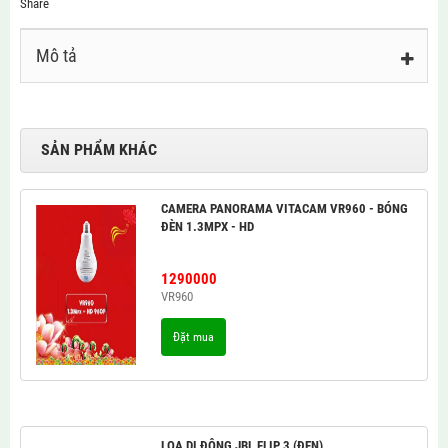
Share
Mô tả
SẢN PHẨM KHÁC
CAMERA PANORAMA VITACAM VR960 - BÓNG
ĐÈN 1.3MPX - HD
1290000
VR960
Đặt mua
LOA DI ĐỘNG JBL FLIP 3 (ĐEN)