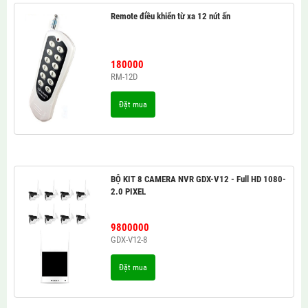
Remote điều khiển từ xa 12 nút ấn
180000
RM-12D
Đặt mua
BỘ KIT 8 CAMERA NVR GDX-V12 - Full HD 1080-
2.0 PIXEL
9800000
GDX-V12-8
Đặt mua