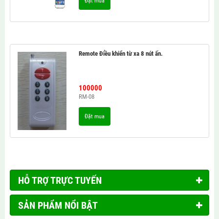
Đặt mua
Remote Điều khiển từ xa 8 nút ấn.
100000
RM-08
Đặt mua
HỖ TRỢ TRỰC TUYẾN
SẢN PHẨM NỔI BẬT