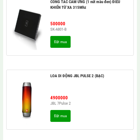
CÔNG TẮC CẢM ỨNG (1 nút màu đen) ĐIỀU
KHIỂN TỪ XA 315Mhz
500000
SK-A801-B
Đặt mua
LOA DI ĐỘNG JBL PULSE 2 (BẠC)
4900000
JBL 7Pulse 2
Đặt mua