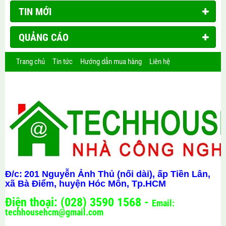
TIN MỚI
QUẢNG CÁO
Trang chủ
Tin tức
Hướng dẫn mua hàng
Liên hệ
Đ/c:
201 Nguyễn Ảnh Thủ (nối dài), ấp Tiền Lân,
xã Bà Điểm, huyện Hóc Môn, Tp.HCM
Điện thoại: (028) 3590 1568 -
Email:
techhousehcm@gmail.com