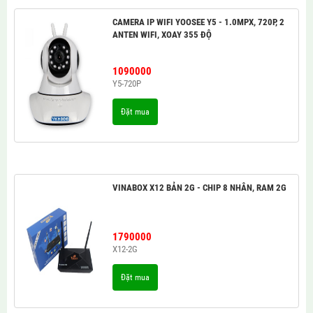
CAMERA IP WIFI YOOSEE Y5 - 1.0MPX, 720P, 2
ANTEN WIFI, XOAY 355 ĐỘ
1090000
Y5-720P
Đặt mua
VINABOX X12 BẢN 2G - CHIP 8 NHÂN, RAM 2G
1790000
X12-2G
Đặt mua