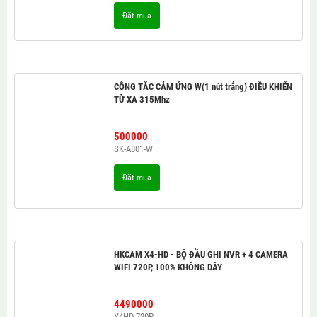
Đặt mua
CÔNG TẮC CẢM ỨNG W(1 nút trắng) ĐIỀU KHIỂN
TỪ XA 315Mhz
500000
SK-A801-W
Đặt mua
HKCAM X4-HD - BỘ ĐẦU GHI NVR + 4 CAMERA
WIFI 720P, 100% KHÔNG DÂY
4490000
X4HD-720P