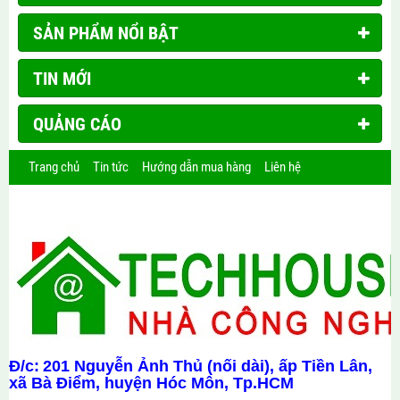
SẢN PHẨM NỔI BẬT
TIN MỚI
QUẢNG CÁO
Trang chủ
Tin tức
Hướng dẫn mua hàng
Liên hệ
Đ/c:
201 Nguyễn Ảnh Thủ (nối dài), ấp Tiền Lân,
xã Bà Điểm, huyện Hóc Môn, Tp.HCM