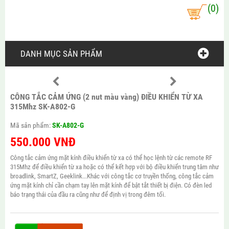
(0)
DANH MỤC SẢN PHẨM
CÔNG TẮC CẢM ỨNG (2 nut màu vàng) ĐIỀU KHIỂN TỪ XA
315Mhz SK-A802-G
Mã sản phẩm:
SK-A802-G
550.000
VNĐ
Công tắc cảm ứng mặt kính điều khiển từ xa có thể học lệnh từ các remote RF
315Mhz để điều khiển từ xa hoặc có thể kết hợp với bộ điều khiển trung tâm như
broadlink, SmartZ, Geeklink...Khác với công tắc cơ truyền thống, công tắc cảm
ứng mặt kính chỉ cần chạm tay lên mặt kính để bật tắt thiết bị điện. Có đèn led
báo trạng thái của đầu ra cũng như để định vị trong đêm tối.