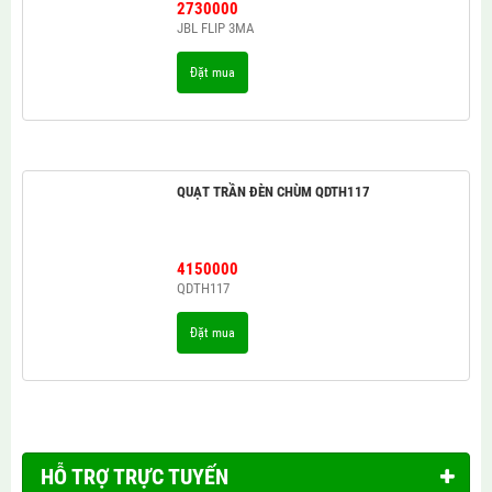
2730000
JBL FLIP 3MA
Đặt mua
QUẠT TRẦN ĐÈN CHÙM QDTH117
4150000
QDTH117
Đặt mua
HỖ TRỢ TRỰC TUYẾN