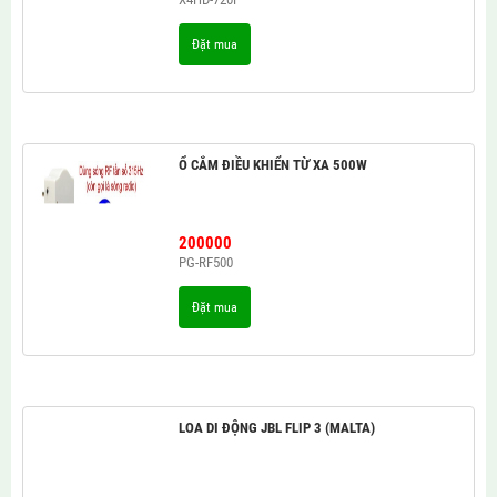
Đặt mua
Ổ CẮM ĐIỀU KHIỂN TỪ XA 500W
200000
PG-RF500
Đặt mua
LOA DI ĐỘNG JBL FLIP 3 (MALTA)