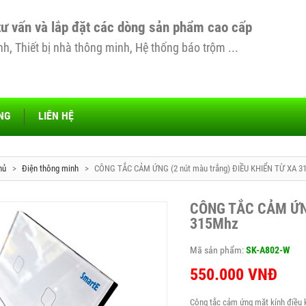
tư vấn và lắp đặt các dòng sản phẩm cao cấp
, Thiết bị nhà thông minh, Hệ thống báo trộm ...
NG
LIÊN HỆ
hủ
>
Điện thông minh
>
CÔNG TẮC CẢM ỨNG (2 nút màu trắng) ĐIỀU KHIỂN TỪ XA 3
CÔNG TẮC CẢM ỨNG
315Mhz
Mã sản phẩm:
SK-A802-W
550.000
VNĐ
Công tắc cảm ứng mặt kính điều k