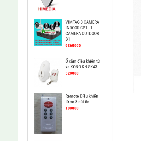
VIMTAG 3 CAMERA
INDOOR CP1 - 1
CAMERA OUTDOOR
B1
9360000
Ổ cắm điều khiển từ
xa KONO KN-SK43
520000
Remote Điều khiển
từ xa 8 nút ấn.
100000