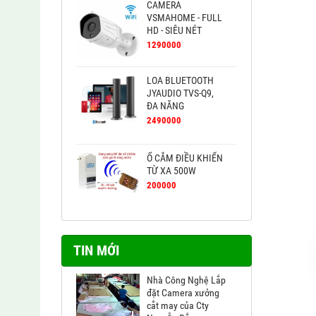
CAMERA
VSMAHOME - FULL
HD - SIÊU NÉT
1290000
LOA BLUETOOTH
JYAUDIO TVS-Q9,
ĐA NĂNG
2490000
Ổ CẮM ĐIỀU KHIỂN
TỪ XA 500W
200000
TIN MỚI
Nhà Công Nghệ Lắp
đặt Camera xưởng
cắt may của Cty