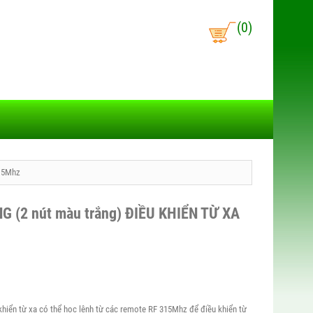
(0)
15Mhz
 (2 nút màu trắng) ĐIỀU KHIỂN TỪ XA
hiển từ xa có thể học lệnh từ các remote RF 315Mhz để điều khiển từ