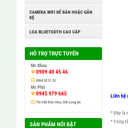
CAMERA WIFI ĐỂ BÀN HOẶC GẮN
KỆ
LOA BLUETOOTH CAO CẤP
HỖ TRỢ TRỰC TUYẾN
Mr Khoa
0909 40 45 46
0964 30 31 32
Mr Phú
0945 979 665
Liên hệ 
Thị trấn Đức Hòa, tỉnh Long An
* Đây là
* Công t
SẢN PHẨM NỔI BẬT