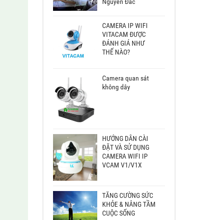
Nguyễn Đắc
CAMERA IP WIFI
VITACAM ĐƯỢC
ĐÁNH GIÁ NHƯ
THẾ NÀO?
Camera quan sát
không dây
HƯỚNG DẪN CÀI
ĐẶT VÀ SỬ DỤNG
CAMERA WIFI IP
VCAM V1/V1X
TĂNG CƯỜNG SỨC
KHỎE & NÂNG TẦM
CUỘC SỐNG