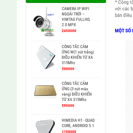
* Công t
với các 
CAMERA IP WIFI
NGOÀI TRỜI –
bản điều 
VIMTAG FULLHD,
2.0 MPX
MỘT SỐ 
2450000
CÔNG TẮC CẢM
ỨNG W(1 nút trắng)
ĐIỀU KHIỂN TỪ XA
315Mhz
500000
CÔNG TẮC CẢM
ỨNG (3 nút màu
vàng) ĐIỀU KHIỂN
TỪ XA 315Mhz
595000
HIMEDIA H1 - QUAD
CORE, ANDROID 5.1
1190000