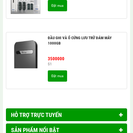
Đặt mua
ĐẦU GHI VÀ Ổ CỨNG LƯU TRỮ ĐÁM MÂY
1000GB
3500000
S1
Đặt mua
HỖ TRỢ TRỰC TUYẾN
SẢN PHẨM NỔI BẬT