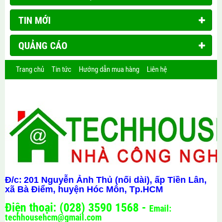
TIN MỚI
QUẢNG CÁO
Trang chủ
Tin tức
Hướng dẫn mua hàng
Liên hệ
Đ/c:
201 Nguyễn Ảnh Thủ (nối dài), ấp Tiền Lân,
xã Bà Điểm, huyện Hóc Môn, Tp.HCM
Điện thoại: (028) 3590 1568 -
Email:
techhousehcm@gmail.com