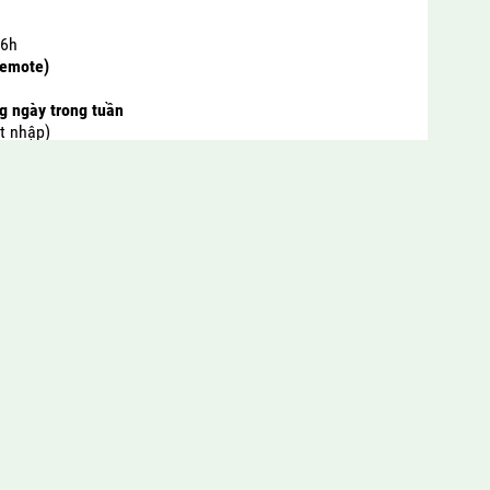
-6h
remote)
ng ngày trong tuần
ột nhập)
 trộm dùng sim KM-901G