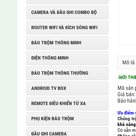
CAMERA VÀ ĐẦU GHI COMBO BỘ
ROUTER WIFI VÀ KÍCH SÓNG WIFI
BÁO TRỘM THÔNG MINH
ĐIỆN THÔNG MINH
Mô tả
BÁO TRỘM THÔNG THƯỜNG
GIỚI TH
Mã sản
ANDROID TV BOX
Giá b
Bảo h
REMOTE ĐIỀU KHIỂN TỪ XA
Ưu điểm s
PHỤ KIỆN BÁO TRỘM
Chống tr
khả năng
Có sẵn mà
ĐẦU GHI CAMERA