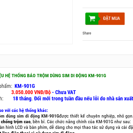
Share
IỆU HỆ THỐNG BÁO TRỘM DÙNG SIM DI ĐỘNG KM-901G
 phẩm:
KM-901G
án:
3.
0
50.000 VNĐ/Bộ
-
Chưa VAT
ành:
18 tháng
.
Đổi mới trong tuần đầu nếu lỗi do nhà sản xuấ
o với các hệ thống khác:
ộm dùng sim di động KM-901G
được thiết kế chuyên nghiệp, nhỏ gọn
 chống trộm cao
, bền bỉ. Các chức năng chính của KM-901G như sau:
n hình LCD và bàn phím, dễ dàng cho mọi thao tác sử dụng và cài đặ