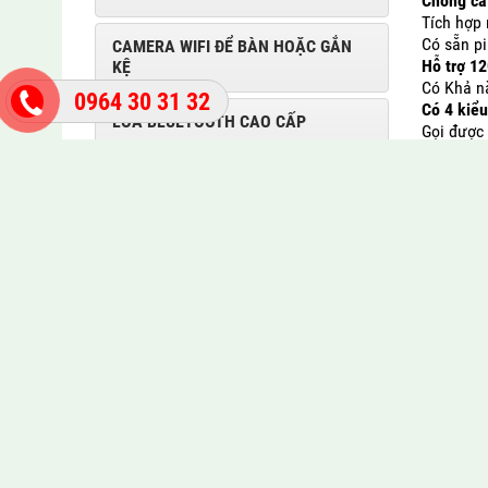
Chống cắt
Tích hợp
Có sẵn pi
CAMERA WIFI ĐỂ BÀN HOẶC GẮN
Hỗ trợ 12
KỆ
Có Khả nă
0964 30 31 32
Có 4 kiể
LOA BLUETOOTH CAO CẤP
Gọi được 
Điều khiể
Kết nối v
Dùng Ada
HỖ TRỢ TRỰC TUYẾN
Tự chuyển
Mr Khoa
0909 40 45 46
0964 30 31 32
Mr Phú
0945 979 665
Thị trấn Đức Hòa, tỉnh Long An
SẢN PHẨM NỔI BẬT