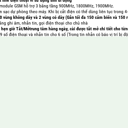
 line điện thoại vì sử dụng sim di động
 module GSM hỗ trợ 3 băng tầng 900MHz, 1800MHz, 1900MHz.
n sạc dự phòng theo máy. Khi bị cắt điện có thể dùng liên tục trong 4
0 vùng không dây và 2 vùng có dây (Gắn tối đa 150 cảm biến và 150 
ng ghi âm, nhắn tin, gọi điện thoại cho chủ nhà
u hẹn giờ
Tắt/Mở
trung tâm hàng ngày, cài được tắt mở chi tiết cho từ
9 số điện thoại và nhắn tin cho 6 số (Trong tin nhắn có báo vị trí bị đ
n trung tâm bằng remote hoặc gọi điện hoặc nhắn tin bằng di động
ới các đầu dò, công tắc từ với khoảng cách ~ 50m.
ptor 12V và
pin sạc dự phòng
được tặng kèm theo máy
 nguồn sang pin sạc khi bị ngắt điện và sạc pin lại khi có điện
Giới thiệu hệ thống
và các phụ kiện báo