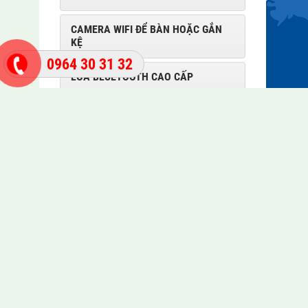
CAMERA WIFI ĐỂ BÀN HOẶC GẮN
KỆ
0964 30 31 32
LOA BLUETOOTH CAO CẤP
HỖ TRỢ TRỰC TUYẾN
Mr Khoa
0909 40 45 46
0964 30 31 32
Mr Phú
0945 979 665
Thị trấn Đức Hòa, tỉnh Long An
SẢN PHẨM NỔI BẬT
VINABOX