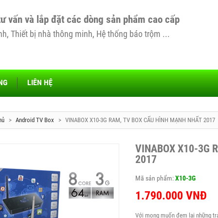
tư vấn và lắp đặt các dòng sản phẩm cao cấp
, Thiết bị nhà thông minh, Hệ thống báo trộm ...
NG
LIÊN HỆ
hủ
>
Android TV Box
>
VINABOX X10-3G RAM, TV BOX CẤU HÌNH MẠNH NHẤT 2017
VINABOX X10-3G 
2017
Mã sản phẩm:
X10-3G
1.790.000
VNĐ
Với mong muốn đem lại những trả