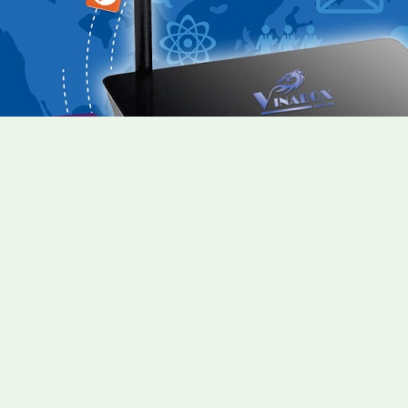
 X10
sau khi được tung ra thị trường với phiên bản 2G ram đã đư