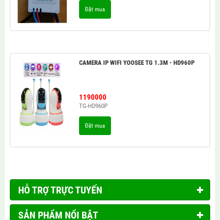
Đặt mua
CAMERA IP WIFI YOOSEE TG 1.3M - HD960P
1190000
TG-HD960P
Đặt mua
HỖ TRỢ TRỰC TUYẾN
SẢN PHẨM NỔI BẬT