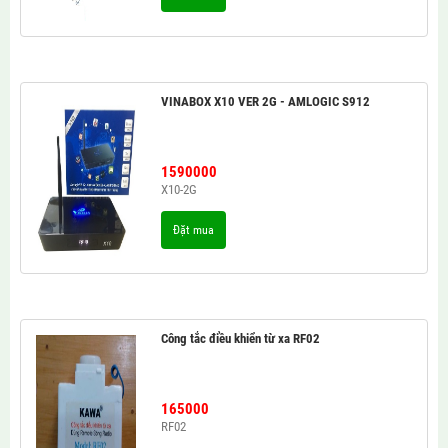
VINABOX X10 VER 2G - AMLOGIC S912
1590000
X10-2G
Đặt mua
Công tắc điều khiển từ xa RF02
165000
RF02