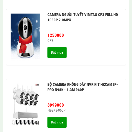
CAMERA NGƯỜI TUYẾT VIMTAG CP3 FULL HD
1080P 2.0MPX
1250000
CP3
Đặt mua
BỘ CAMERA KHÔNG DÂY NVR KIT HKCAM IP-
PRO N98K - 1.3M 960P
8999000
N98K8-960P
Đặt mua