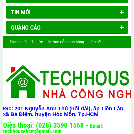
TIN MỚI
QUẢNG CÁO
Trang chủ
Tin tức
Hướng dẫn mua hàng
Liên hệ
Đ/c:
201 Nguyễn Ảnh Thủ (nối dài), ấp Tiền Lân,
xã Bà Điểm, huyện Hóc Môn, Tp.HCM
Điện thoại: (028) 3590 1568 -
Email:
techhousehcm@gmail.com