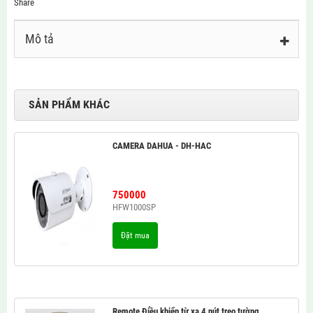
Share
Mô tả
SẢN PHẨM KHÁC
CAMERA DAHUA - DH-HAC
750000
HFW1000SP
Đặt mua
Remote Điều khiển từ xa 4 nút treo tường