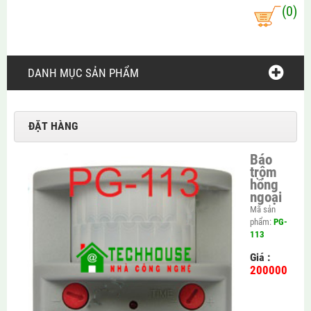
(0)
DANH MỤC SẢN PHẨM
ĐẶT HÀNG
Báo
trộm
hồng
ngoại
Mã sản
phẩm:
PG-
113
Giá :
200000