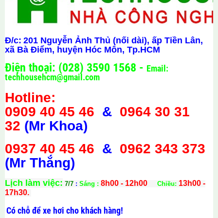
Đ/c:
201 Nguyễn Ảnh Thủ (nối dài), ấp Tiền Lân,
xã Bà Điểm, huyện Hóc Môn, Tp.HCM
Điện thoại: (028) 3590 1568 -
Email:
techhousehcm@gmail.com
Hotline:
0909 40 45 46
&
0964 30 31
32
(Mr Khoa)
0937 40 45 46
&
0962 343 373
(Mr Thắng)
Lịch làm việc:
8h00 - 12h00
13h00 -
7/7
:
Sáng :
Chiều:
17h30.
Có chỗ để xe hơi cho khách hàng!